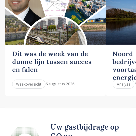
Dit was de week van de
Noord-
dunne lijn tussen succes
bedrij
en falen
voortaa
energi
6 augustus 2026
Weekoverzicht
Analyse
Uw gastbijdrage op