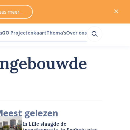
ees meer →
a
GO Projectenkaart
Thema’s
Over ons
 ongebouwde
eest gelezen
In Lille slaagde de
transformatie, in Roubaix niet