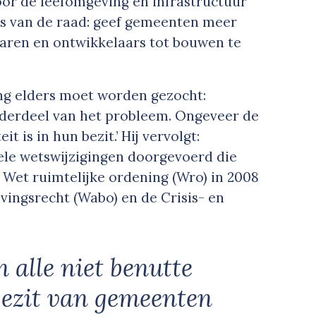
oor de leefomgeving en infrastructuur
ies van de raad: geef gemeenten meer
ren en ontwikkelaars tot bouwen te
ing elders moet worden gezocht:
onderdeel van het probleem. Ongeveer de
t is in hun bezit.’ Hij vervolgt:
 vele wetswijzigingen doorgevoerd die
e Wet ruimtelijke ordening (Wro) in 2008
ingsrecht (Wabo) en de Crisis- en
 alle niet benutte
 bezit van gemeenten