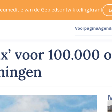
ileumeditie van de Gebiedsontwikkeling.krant
L
Voorpagina
Agend
fix’ voor 100.000
ningen
M