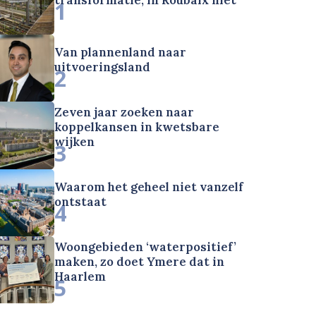
1
Van plannenland naar
uitvoeringsland
2
Zeven jaar zoeken naar
koppelkansen in kwetsbare
wijken
3
Waarom het geheel niet vanzelf
ontstaat
4
Woongebieden ‘waterpositief’
maken, zo doet Ymere dat in
Haarlem
5