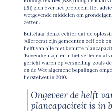
Koningsrelaties (BZK) boog de Raad v
(Rli) zich over het probleem. Het adv
wetgevende middelen om grondeigena
zetten.
Buitelaar denkt echter dat de oploss
‘Allereerst zijn gemeenten zelf ook 
helft van alle niet benutte plancapacitei
‘Bovendien zijn er in het verleden al
gericht waren op versnelling, zoals d
en de Wet algemene bepalingen omgev
herstelwet in 2010.’
Ongeveer de helft van
plancapaciteit is in