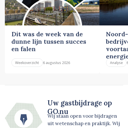
Dit was de week van de
Noord-
dunne lijn tussen succes
bedrij
en falen
voortaa
energi
6 augustus 2026
Weekoverzicht
Analyse
Uw gastbijdrage op
GO.nu
Wij staan open voor bijdragen
uit wetenschap en praktijk. Wij