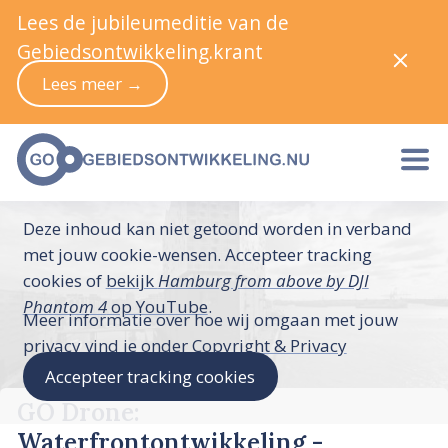
Lees de jubileumeditie van de
Gebiedsontwikkeling.krant
Lees meer →
Deze inhoud kan niet getoond worden in verband
met jouw cookie-wensen. Accepteer tracking
cookies of
bekijk
Hamburg from above by DJI
Phantom 4
op YouTube
.
Meer informatie over hoe wij omgaan met jouw
privacy vind je onder
Copyright & Privacy
Accepteer tracking cookies
GO Drone:
Waterfrontontwikkeling -