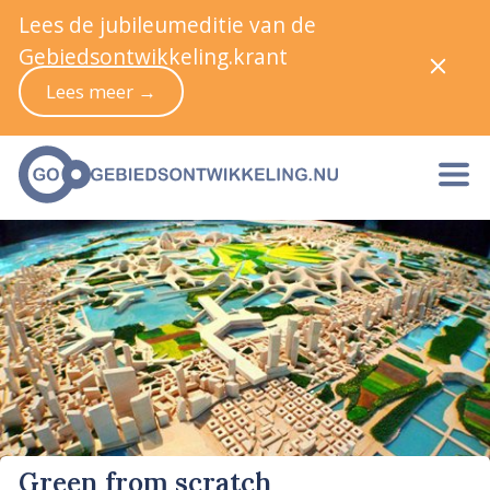
Lees de jubileumeditie van de
Gebiedsontwikkeling.krant
Lees meer →
Green from scratch