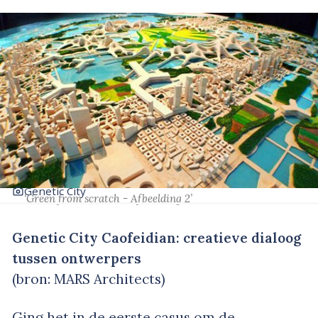
Genetic City
‘Green from scratch - Afbeelding 2’
Genetic City Caofeidian: creatieve dialoog
tussen ontwerpers
(bron: MARS Architects)
Ging het in de eerste casus om de