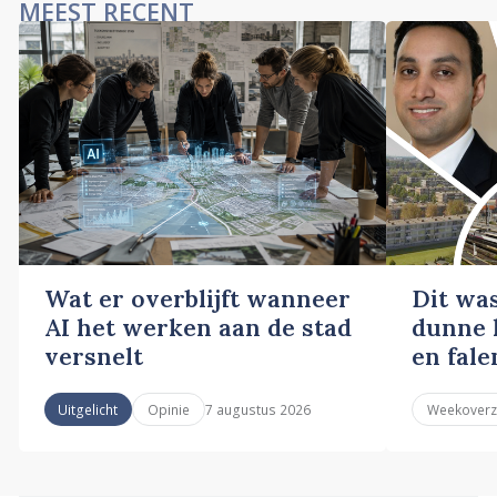
MEEST RECENT
Wat er overblijft wanneer
Dit wa
AI het werken aan de stad
dunne l
versnelt
en fale
7 augustus 2026
Uitgelicht
Opinie
Weekoverz