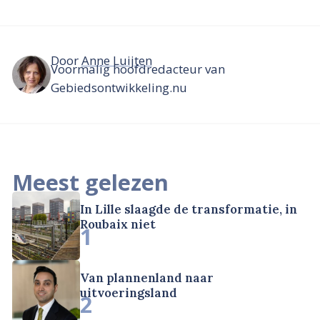
Door
Anne Luijten
Voormalig hoofdredacteur van
Gebiedsontwikkeling.nu
Meest gelezen
In Lille slaagde de transformatie, in
Roubaix niet
1
Van plannenland naar
uitvoeringsland
2