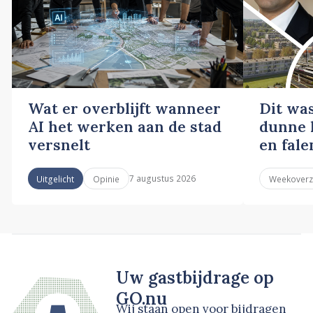
Wat er overblijft wanneer
Dit wa
AI het werken aan de stad
dunne l
versnelt
en fale
7 augustus 2026
Uitgelicht
Opinie
Weekoverz
Uw gastbijdrage op
GO.nu
Wij staan open voor bijdragen