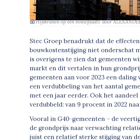
‘Hijskranen op een bouwplaats’
door ALEXANDE
Stec Groep benadrukt dat de effecten
bouwkostenstijging niet onderschat m
is overigens te zien dat gemeenten w
markt en dit vertalen in hun grondprij
gemeenten aan voor 2023 een daling v
een verdubbeling van het aantal gemee
met een jaar eerder. Ook het aandeel g
verdubbeld: van 9 procent in 2022 naar
Vooral in G40-gemeenten – de veertig
de grondprijs naar verwachting relati
juist een relatief sterke stijging van d