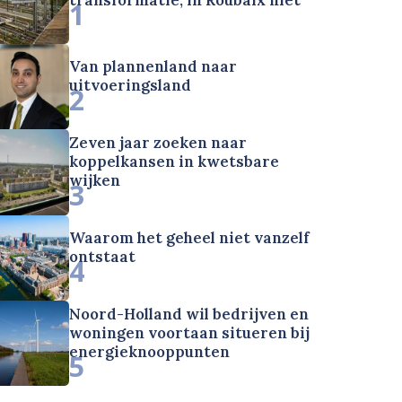
1
Van plannenland naar
uitvoeringsland
2
Zeven jaar zoeken naar
koppelkansen in kwetsbare
wijken
3
Waarom het geheel niet vanzelf
ontstaat
4
Noord-Holland wil bedrijven en
woningen voortaan situeren bij
energieknooppunten
5