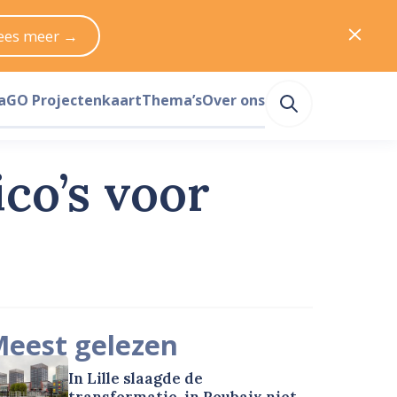
ees meer →
a
GO Projectenkaart
Thema’s
Over ons
ico’s voor
eest gelezen
In Lille slaagde de
transformatie, in Roubaix niet