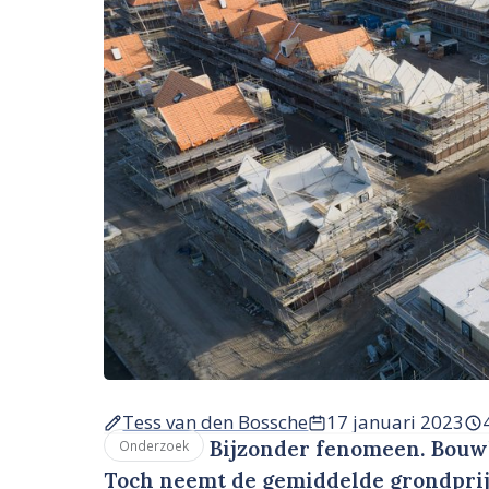
Tess van den Bossche
17 januari 2023
Bijzonder fenomeen. Bouwk
Onderzoek
Toch neemt de gemiddelde grondprij