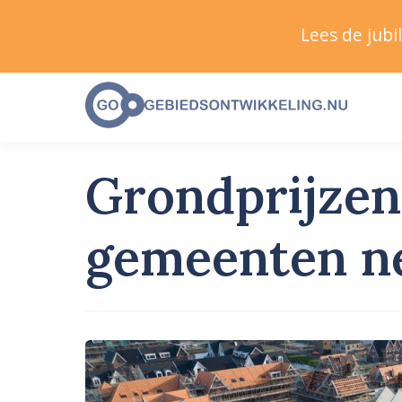
Lees de jub
Grondprijzen 
gemeenten n