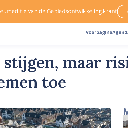
ileumeditie van de Gebiedsontwikkeling.krant
L
Voorpagina
Agend
stijgen, maar ris
emen toe
M