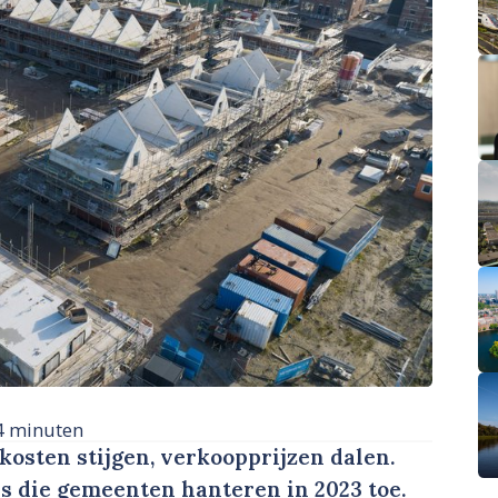
4 minuten
osten stijgen, verkoopprijzen dalen.
s die gemeenten hanteren in 2023 toe.