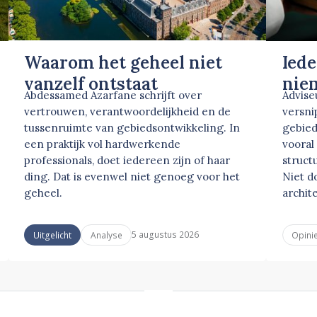
Waarom het geheel niet
Iede
vanzelf ontstaat
nie
Abdessamed Azarfane schrijft over
Advise
vertrouwen, verantwoordelijkheid en de
versni
tussenruimte van gebiedsontwikkeling. In
gebied
een praktijk vol hardwerkende
vooral
professionals, doet iedereen zijn of haar
struct
ding. Dat is evenwel niet genoeg voor het
Niet d
geheel.
archite
5 augustus 2026
Uitgelicht
Analyse
Opini