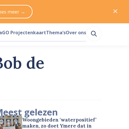
ees meer →
a
GO Projectenkaart
Thema’s
Over ons
Bob de
eest gelezen
Woongebieden ‘waterpositief’
maken, zo doet Ymere dat in