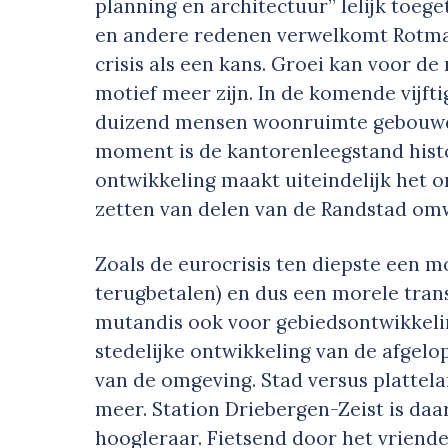
planning en architectuur” lelijk toege
en andere redenen verwelkomt Rotma
crisis als een kans. Groei kan voor d
motief meer zijn. In de komende vijfti
duizend mensen woonruimte gebouwd t
moment is de kantorenleegstand histo
ontwikkeling maakt uiteindelijk het 
zetten van delen van de Randstad omw
Zoals de eurocrisis ten diepste een m
terugbetalen) en dus een morele transi
mutandis ook voor gebiedsontwikkelin
stedelijke ontwikkeling van de afgel
van de omgeving. Stad versus platte
meer. Station Driebergen-Zeist is daa
hoogleraar. Fietsend door het vriende