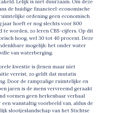
takeld. Lelijk is niet duurzaam. Om deze
ns de huidige financieel-economische
e ruimtelijke ordening geen economisch
g jaar hoeft er nog slechts voor 800
e worden, zo leren CBS-cijfers. Op dit
risch hoog, wel 30 tot 40 procent. Deze
ondenkbare mogelijk: het onder water
ille van waterberging.
orele kwestie is (lenen maar niet
tie vereist, zo geldt dat mutatis
g. Door de rampzalige ruimtelijke en
open jaren is de mens vervreemd geraakt
land vormen geen herkenbaar verhaal
r een wanstaltig voorbeeld van, aldus de
lijk slootjeslandschap van het Stichtse