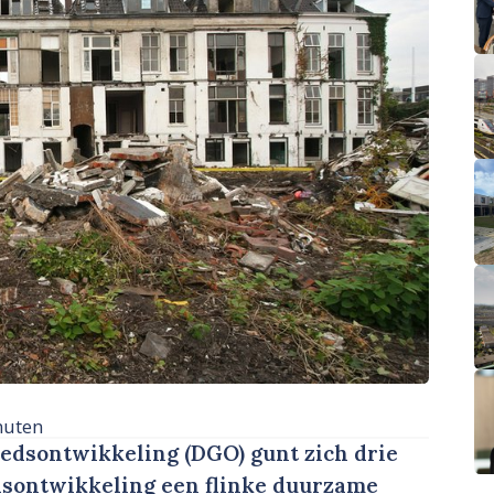
nuten
dsontwikkeling (DGO) gunt zich drie
iedsontwikkeling een flinke duurzame