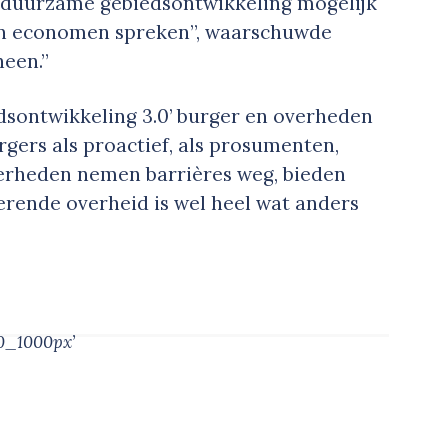
 duurzame gebiedsontwikkeling mogelijk
van economen spreken”, waarschuwde
heen.”
dsontwikkeling 3.0’ burger en overheden
rgers als proactief, als prosumenten,
verheden nemen barrières weg, bieden
terende overheid is wel heel wat anders
0_1000px’