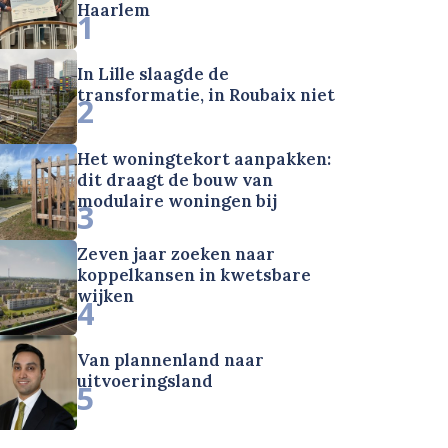
Haarlem
1
In Lille slaagde de
transformatie, in Roubaix niet
2
Het woningtekort aanpakken:
dit draagt de bouw van
modulaire woningen bij
3
Zeven jaar zoeken naar
koppelkansen in kwetsbare
wijken
4
Van plannenland naar
uitvoeringsland
5