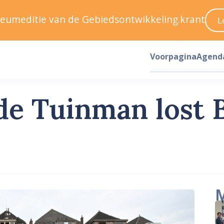
ileumeditie van de Gebiedsontwikkeling.krant
L
Voorpagina
Agend
de Tuinman lost 
M