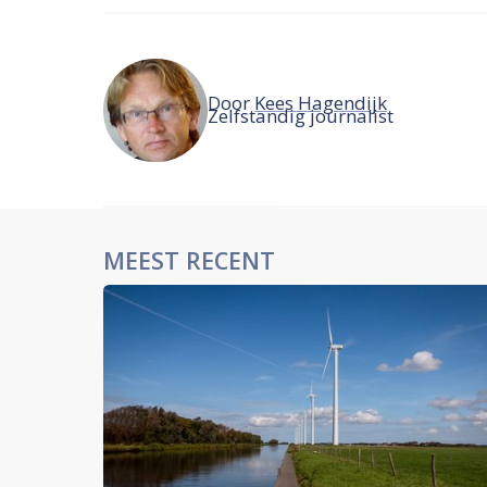
Door
Kees Hagendijk
Zelfstandig journalist
MEEST RECENT