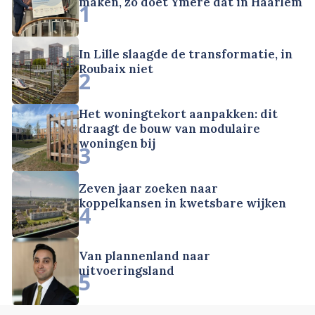
maken, zo doet Ymere dat in Haarlem
1
In Lille slaagde de transformatie, in
Roubaix niet
2
Het woningtekort aanpakken: dit
draagt de bouw van modulaire
woningen bij
3
Zeven jaar zoeken naar
koppelkansen in kwetsbare wijken
4
Van plannenland naar
uitvoeringsland
5