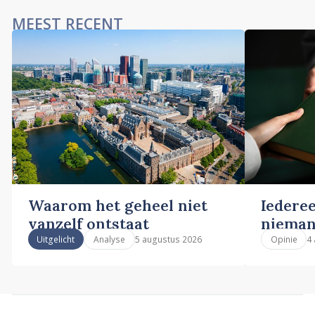
MEEST RECENT
Waarom het geheel niet
Iederee
vanzelf ontstaat
nieman
5 augustus 2026
4
Uitgelicht
Analyse
Opinie