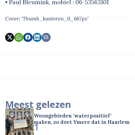
• Paul Bleumink, mobiel : 06-53563101
Cover: ‘Thumb_kantoren_0_667px’
Meest gelezen
Woongebieden ‘waterpositief’
maken, zo doet Ymere dat in Haarlem
1