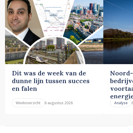
Dit was de week van de
Noord-
dunne lijn tussen succes
bedrij
en falen
voortaa
energi
6 augustus 2026
Weekoverzicht
Analyse