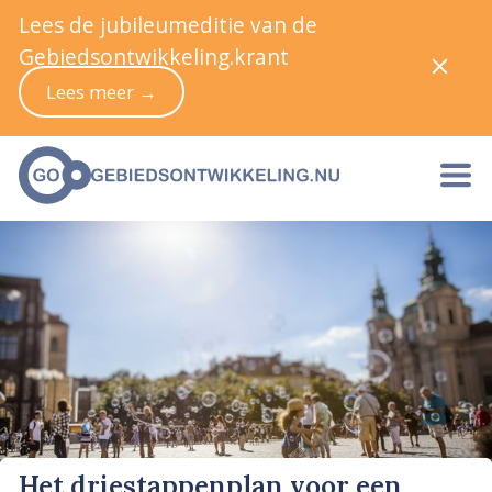
Lees de jubileumeditie van de
Gebiedsontwikkeling.krant
Lees meer →
Het driestappenplan voor een