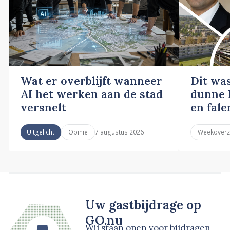
Wat er overblijft wanneer
Dit wa
AI het werken aan de stad
dunne l
versnelt
en fale
7 augustus 2026
Uitgelicht
Opinie
Weekoverz
Uw gastbijdrage op
GO.nu
Wij staan open voor bijdragen