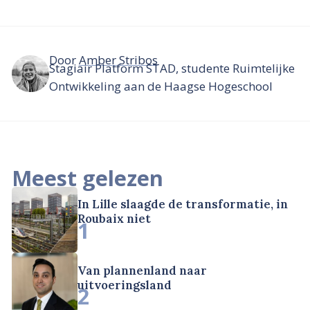
Door
Amber Stribos
Stagiair Platform STAD, studente Ruimtelijke
Ontwikkeling aan de Haagse Hogeschool
Meest gelezen
In Lille slaagde de transformatie, in
Roubaix niet
1
Van plannenland naar
uitvoeringsland
2