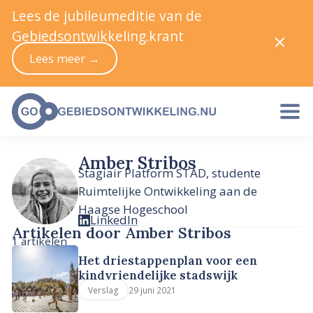
Lees de jubileumeditie van de
Gebiedsontwikkeling.krant
Lees meer →
Amber Stribos
Stagiair Platform STAD, studente
Ruimtelijke Ontwikkeling aan de
Haagse Hogeschool
LinkedIn
Artikelen door Amber Stribos
1 artikelen
Het driestappenplan voor een
kindvriendelijke stadswijk
29 juni 2021
Verslag