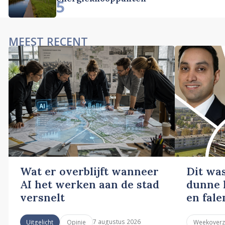
5
MEEST RECENT
Wat er overblijft wanneer
Dit wa
AI het werken aan de stad
dunne l
versnelt
en fale
7 augustus 2026
Uitgelicht
Opinie
Weekoverz