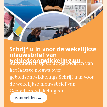
Schrijf u in voor de wekelijkse
nieuwsbrief van
Gebiedsontwikkeling.nu
Automatisch op de hoogte blijven van
het laatste nieuws over
gebiedsontwikkeling? Schrijf u in voor
de wekelijkse nieuwsbrief van
Gebiedsontwikkeling.nu.
Aanmelden →