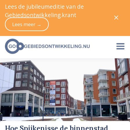
Lees de jubileumeditie van de
Gebiedsontwikkeling.krant
Lees meer →
Hoe Spijkenisse de binnenstad