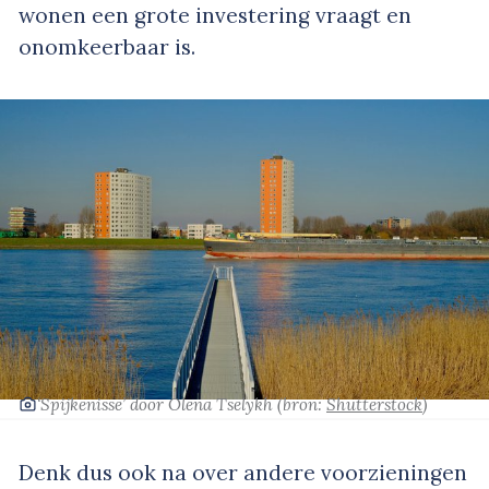
wonen een grote investering vraagt en
onomkeerbaar is.
‘Spijkenisse’
door Olena Tselykh
(bron:
Shutterstock
)
Denk dus ook na over andere voorzieningen