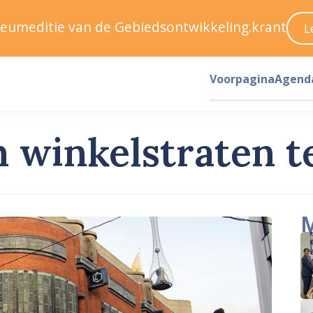
ileumeditie van de Gebiedsontwikkeling.krant
L
Voorpagina
Agend
m winkelstraten te
M