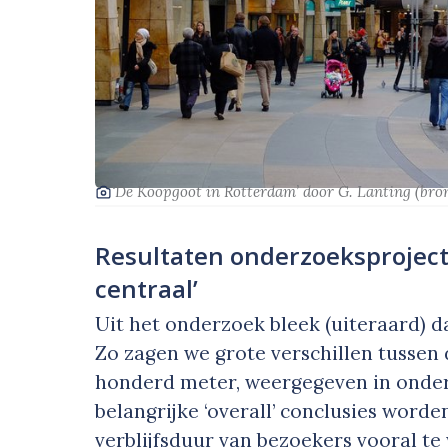
‘De Koopgoot in Rotterdam’
door G. Lanting
(bro
Resultaten onderzoeksprojec
centraal’
Uit het onderzoek bleek (uiteraard) d
Zo zagen we grote verschillen tussen 
honderd meter, weergegeven in onders
belangrijke ‘overall’ conclusies worde
verblijfsduur van bezoekers vooral t