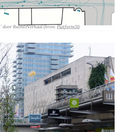
t’
door RuimteVerhaal
(bron:
Platform31
)