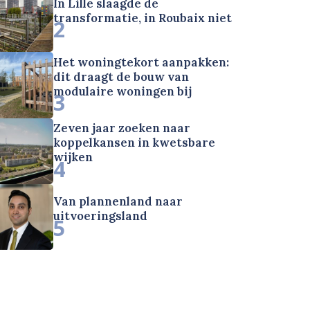
In Lille slaagde de
transformatie, in Roubaix niet
2
Het woningtekort aanpakken:
dit draagt de bouw van
modulaire woningen bij
3
Zeven jaar zoeken naar
koppelkansen in kwetsbare
wijken
4
Van plannenland naar
uitvoeringsland
5