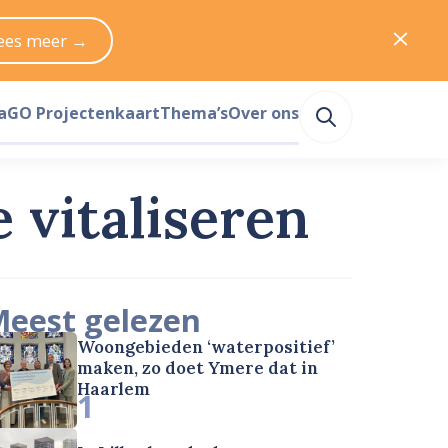
ees meer →
a
GO Projectenkaart
Thema’s
Over ons
 vitaliseren
eest gelezen
Woongebieden ‘waterpositief’
maken, zo doet Ymere dat in
Haarlem
1