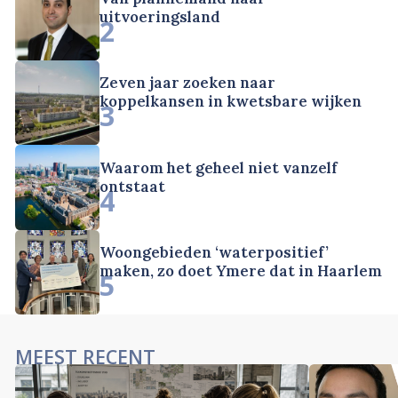
uitvoeringsland
2
Zeven jaar zoeken naar
koppelkansen in kwetsbare wijken
3
Waarom het geheel niet vanzelf
ontstaat
4
Woongebieden ‘waterpositief’
maken, zo doet Ymere dat in Haarlem
5
MEEST RECENT