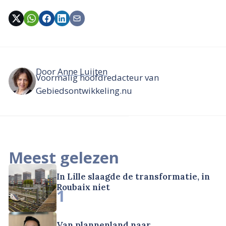
Door
Anne Luijten
Voormalig hoofdredacteur van
Gebiedsontwikkeling.nu
Meest gelezen
In Lille slaagde de transformatie, in
Roubaix niet
1
Van plannenland naar