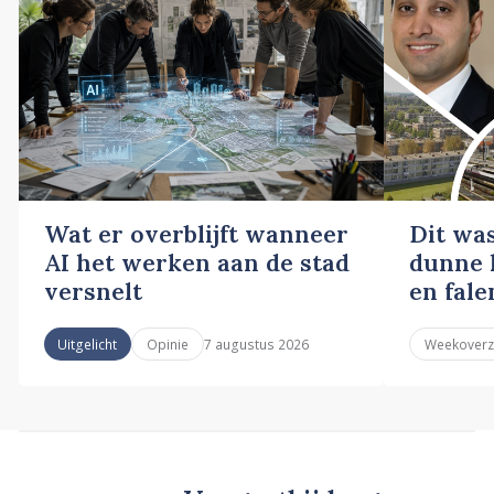
Wat er overblijft wanneer
Dit wa
AI het werken aan de stad
dunne l
versnelt
en fale
7 augustus 2026
Uitgelicht
Opinie
Weekoverz