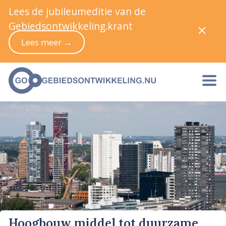
Lees de jubileumeditie van de
Gebiedsontwikkeling.krant
Lees meer →
Hoogbouw middel tot duurzame