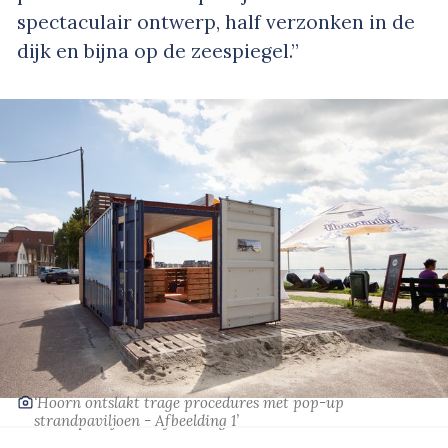
spectaculair ontwerp, half verzonken in de
dijk en bijna op de zeespiegel.”
‘Hoorn ontslakt trage procedures met pop-up
strandpaviljoen - Afbeelding 1’