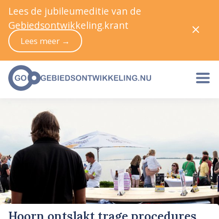
Lees de jubileumeditie van de
Gebiedsontwikkeling.krant
Lees meer →
Hoorn ontslakt trage procedures