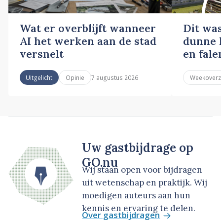
Wat er overblijft wanneer
Dit wa
AI het werken aan de stad
dunne l
versnelt
en fale
7 augustus 2026
Uitgelicht
Opinie
Weekoverz
Uw gastbijdrage op
GO.nu
Wij staan open voor bijdragen
uit wetenschap en praktijk. Wij
moedigen auteurs aan hun
kennis en ervaring te delen.
Over gastbijdragen