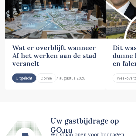
Wat er overblijft wanneer
Dit wa
AI het werken aan de stad
dunne l
versnelt
en fale
7 augustus 2026
Uitgelicht
Opinie
Weekoverz
Uw gastbijdrage op
GO.nu
Wij staan open voor bijdragen