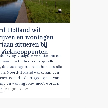
rd-Holland wil
rijven en woningen
taan situeren bij
rgieknooppunten
enleving vraagt te veel stroom en
 draaien netbeheerders op volle
, de netcongestie haalt hen aan alle
 in. Noord-Holland werkt aan een
esysteem dat de ruggengraat van
mie en woningbouw moet worden.
6 augustus 2026
se