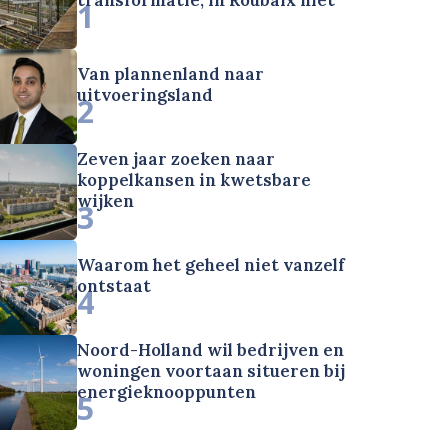
1
Van plannenland naar
uitvoeringsland
2
Zeven jaar zoeken naar
koppelkansen in kwetsbare
wijken
3
Waarom het geheel niet vanzelf
ontstaat
4
Noord-Holland wil bedrijven en
woningen voortaan situeren bij
energieknooppunten
5