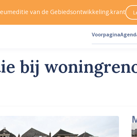
ileumeditie van de Gebiedsontwikkeling.krant
L
Voorpagina
Agend
ie bij woningren
M