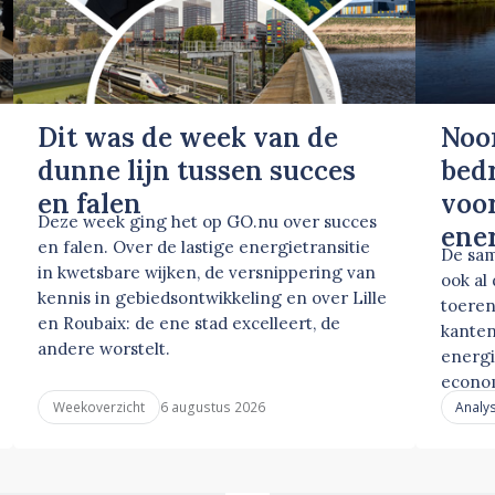
Dit was de week van de
Noo
dunne lijn tussen succes
bed
en falen
voor
Deze week ging het op GO.nu over succes
ene
en falen. Over de lastige energietransitie
De sam
in kwetsbare wijken, de versnippering van
ook al
kennis in gebiedsontwikkeling en over Lille
toeren
en Roubaix: de ene stad excelleert, de
kanten
andere worstelt.
energi
econo
6 augustus 2026
Weekoverzicht
Analy