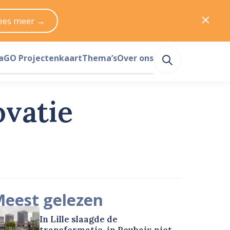
ees meer →
a
GO Projectenkaart
Thema’s
Over ons
ovatie
eest gelezen
In Lille slaagde de
transformatie, in Roubaix niet