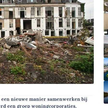
 een nieuwe manier samenwerken bij
rd een groep woningcorporaties,