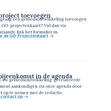
roject toevoegen
u graag een gebiedsontwikkeling toevoegen
 GO-projectenkaart? Vul dan via
taande link het formulier in.
ar de GO-Projectenkaart
ijeenkomst in de agenda
t uw gebiedsontwikkeling-gerelateerde
ment aankondigen via onze agenda door
t op te nemen met de redactie.
contact op