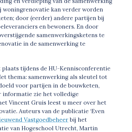
breding en verdieping van de samenwerking
j woningrenovatie kan verder worden
ten; door (eerder) andere partijen bij
oeleveranciers en bewoners. En door
toverstijgende samenwerkingsketens te
enovatie in de samenwerking te
t plaats tijdens de HU-Kennisconferentie
 Het thema: samenwerking als sleutel tot
doeld voor partijen in de bouwketen,
informatie zie het volledige
et Vincent Gruis leest u meer over het
ovatie. Auteurs van de publicatie ‘Even
ieuwend Vastgoedbeheer
bij het
tie van Hogeschool Utrecht, Martin