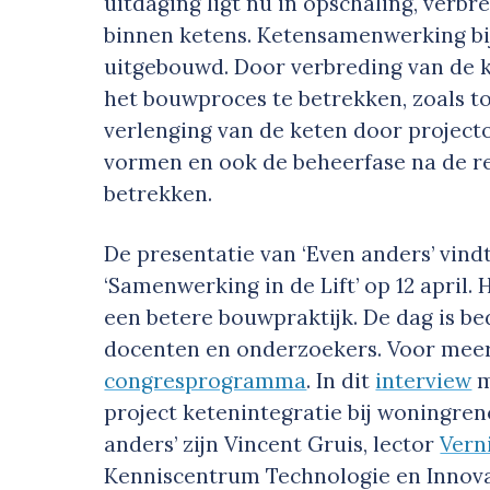
uitdaging ligt nu in opschaling, ver
binnen ketens. Ketensamenwerking bi
uitgebouwd. Door verbreding van de ke
het bouwproces te betrekken, zoals t
verlenging van de keten door projec
vormen en ook de beheerfase na de r
betrekken.
De presentatie van ‘Even anders’ vind
‘Samenwerking in de Lift’ op 12 april.
een betere bouwpraktijk. De dag is be
docenten en onderzoekers. Voor meer 
congresprogramma
. In dit
interview
m
project ketenintegratie bij woningren
anders’ zijn Vincent Gruis, lector
Vern
Kenniscentrum Technologie en Innova