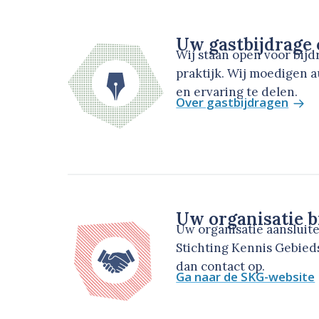
Uw gastbijdrage
Wij staan open voor bij
praktijk. Wij moedigen 
en ervaring te delen.
Over gastbijdragen
Uw organisatie b
Uw organisatie aansluit
Stichting Kennis Gebie
dan contact op.
Ga naar de SKG-website