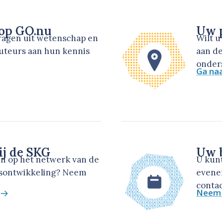
 op GO.nu
Uw p
dragen uit wetenschap en
Wilt 
auteurs aan hun kennis
aan de
onders
Ga na
ij de SKG
Uw b
en op het netwerk van de
U kun
dsontwikkeling? Neem
evene
contac
Neem 