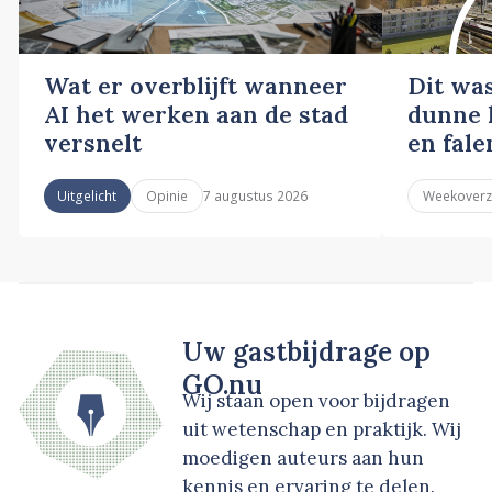
Wat er overblijft wanneer
Dit wa
AI het werken aan de stad
dunne l
versnelt
en fale
7 augustus 2026
Uitgelicht
Opinie
Weekoverz
Uw gastbijdrage op
GO.nu
Wij staan open voor bijdragen
uit wetenschap en praktijk. Wij
moedigen auteurs aan hun
kennis en ervaring te delen.