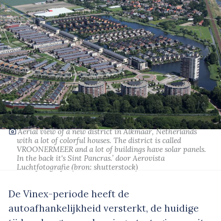
‘Aerial view of a new district in Alkmaar, Netherlands
with a lot of colorful houses. The district is called
VROONERMEER and a lot of buildings have solar panels.
In the back it's Sint Pancras.’
door Aerovista
Luchtfotografie
(bron:
shutterstock
)
De Vinex-periode heeft de
autoafhankelijkheid versterkt, de huidige