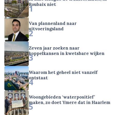
Roubaix niet
1
Van plannenland naar
uitvoeringsland
2
Zeven jaar zoeken naar
koppelkansen in kwetsbare wijken
3
Waarom het geheel niet vanzelf
ontstaat
4
Woongebieden ‘waterpositief’
maken, zo doet Ymere dat in Haarlem
5