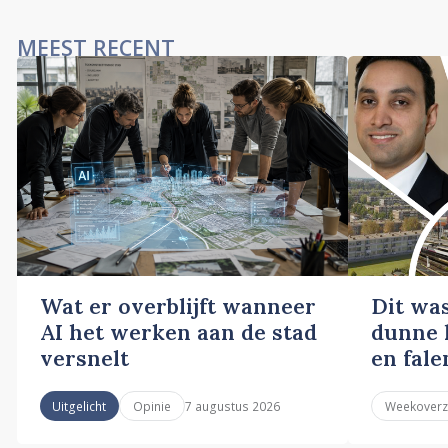
MEEST RECENT
Wat er overblijft wanneer
Dit wa
AI het werken aan de stad
dunne l
versnelt
en fale
7 augustus 2026
Uitgelicht
Opinie
Weekoverz