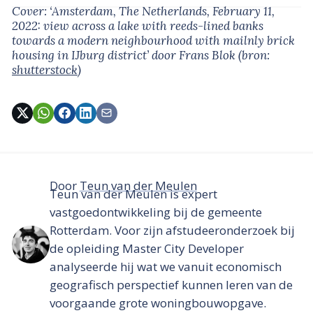
Cover: ‘Amsterdam, The Netherlands, February 11,
2022: view across a lake with reeds-lined banks
towards a modern neighbourhood with mailnly brick
housing in IJburg district’
door Frans Blok
(bron:
shutterstock
)
Door
Teun van der Meulen
Teun van der Meulen is expert
vastgoedontwikkeling bij de gemeente
Rotterdam. Voor zijn afstudeeronderzoek bij
de opleiding Master City Developer
analyseerde hij wat we vanuit economisch
geografisch perspectief kunnen leren van de
voorgaande grote woningbouwopgave.