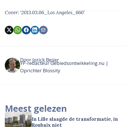
Cover: ‘2013.03.06_Los Angeles_660’
Door
Jorick Beijer
YP-redacteur Gebiedsontwikkeling.nu |
Oprichter Blossity
Meest gelezen
In Lille slaagde de transformatie, in
Roubaix niet