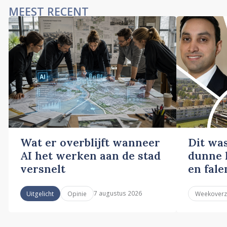
MEEST RECENT
Wat er overblijft wanneer
Dit wa
AI het werken aan de stad
dunne l
versnelt
en fale
7 augustus 2026
Uitgelicht
Opinie
Weekoverz