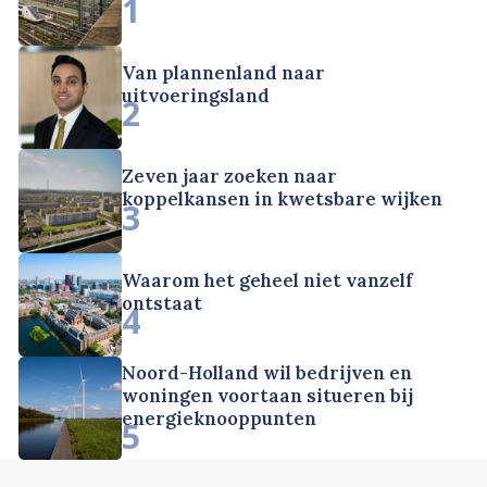
1
Van plannenland naar
uitvoeringsland
2
Zeven jaar zoeken naar
koppelkansen in kwetsbare wijken
3
Waarom het geheel niet vanzelf
ontstaat
4
Noord-Holland wil bedrijven en
woningen voortaan situeren bij
energieknooppunten
5