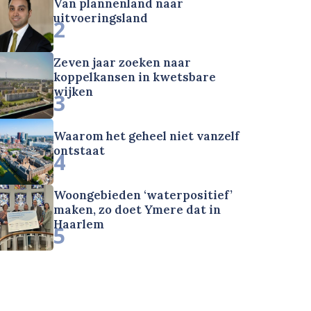
Van plannenland naar
uitvoeringsland
2
Zeven jaar zoeken naar
koppelkansen in kwetsbare
wijken
3
Waarom het geheel niet vanzelf
ontstaat
4
Woongebieden ‘waterpositief’
maken, zo doet Ymere dat in
Haarlem
5