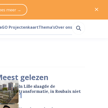
ees meer →
a
GO Projectenkaart
Thema’s
Over ons
eest gelezen
In Lille slaagde de
transformatie, in Roubaix niet
1