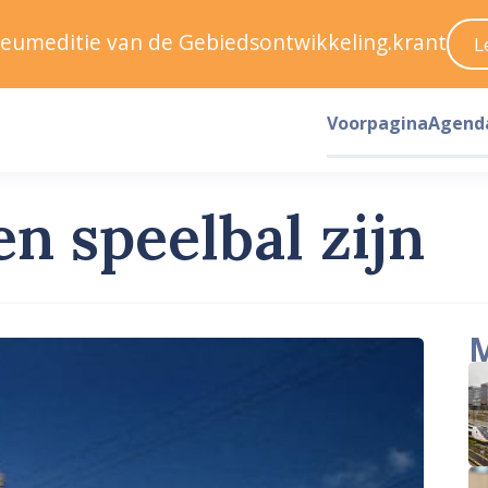
ileumeditie van de Gebiedsontwikkeling.krant
L
Voorpagina
Agend
en speelbal zijn
M