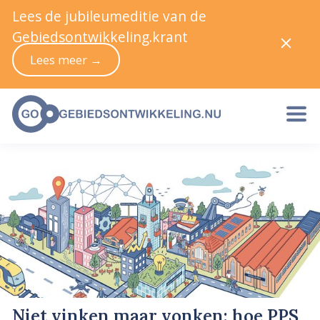
Lees de jubileumeditie van de
Gebiedsontwikkeling.krant
Lees meer →
Niet vinken maar vonken: hoe PPS