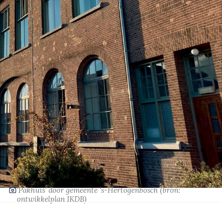
‘Pakhuis’
door gemeente ‘s-Hertogenbosch
(bron:
ontwikkelplan IKDB)