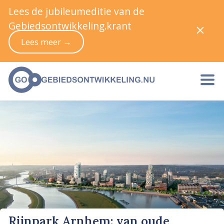
Lees de jubileumeditie van de
Gebiedsontwikkeling.krant
Lees meer →
Rijnpark Arnhem: van oude