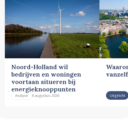
Noord-Holland wil
Waarom
bedrijven en woningen
vanzelf
voortaan situeren bij
energieknooppunten
6 augustus 2026
Analyse
Uitgelicht