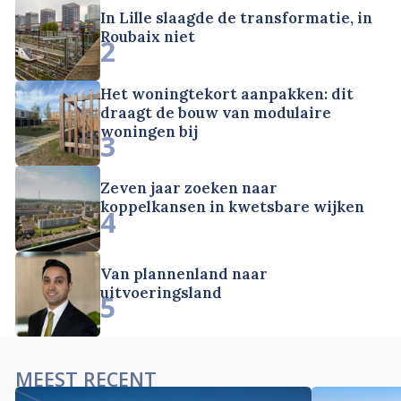
In Lille slaagde de transformatie, in
Roubaix niet
2
Het woningtekort aanpakken: dit
draagt de bouw van modulaire
woningen bij
3
Zeven jaar zoeken naar
koppelkansen in kwetsbare wijken
4
Van plannenland naar
uitvoeringsland
5
MEEST RECENT