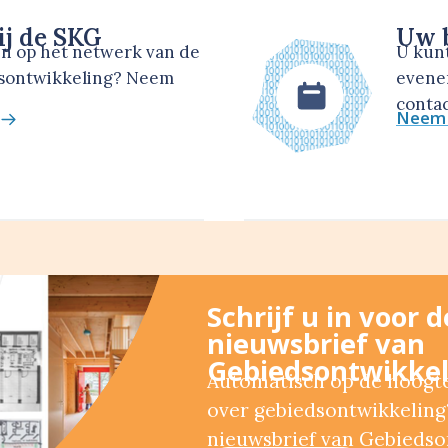
ij de SKG
Uw b
en op het netwerk van de
U kun
dsontwikkeling? Neem
evene
contac
Neem 
Schrijf u in voor 
nieuwsbrief van
Gebiedsontwikkel
Automatisch op de hoogte 
over gebiedsontwikkeling?
nieuwsbrief van Gebiedso