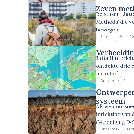
Zeven meth
Recensent Jutt
Methods’ die vo
bewegen.
9 juni 2
Recensie
Verbeeldin
Jutta Hinterle
ontdekte drie 
narratief.
2 juni
Onderzoek
Ontwerpen
systeem
Als we doorsne
inrichting van 
(Vereniging De
30 apr
Onderzoek