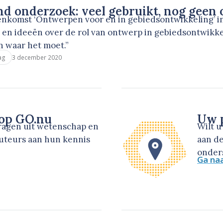
 onderzoek: veel gebruikt, nog geen o
eenkomst ‘Ontwerpen voor en in gebiedsontwikkeling’ 
 en ideeën over de rol van ontwerp in gebiedsontwikke
n waar het moet.”
3 december 2020
ag
 op GO.nu
Uw p
dragen uit wetenschap en
Wilt 
auteurs aan hun kennis
aan de
onders
Ga na