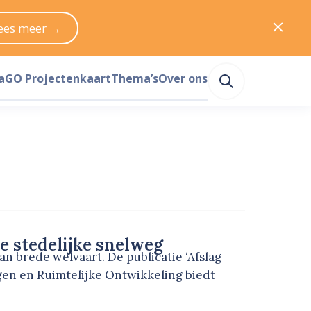
ees meer →
a
GO Projectenkaart
Thema’s
Over ons
e stedelijke snelweg
an brede welvaart. De publicatie ‘Afslag
gen en Ruimtelijke Ontwikkeling biedt