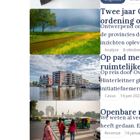
Twee jaar
ordening o
Ontwerpend ond
de provincies 
inzichten ople
8 oktobe
Analyse
Op pad met
ruimtelijk
Op reis door Ov
Hinterleitner g
initiatiefnemer
16 juni 202
Casus
Openbare r
We weten al ve
heeft gedaan. E
16 janua
Recensie