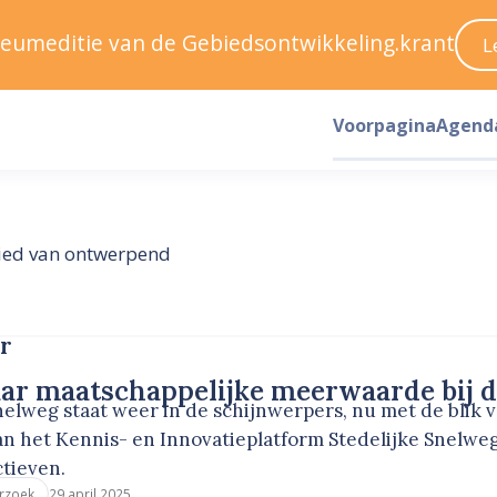
ileumeditie van de Gebiedsontwikkeling.krant
L
Voorpagina
Agend
bied van ontwerpend
er
ar maatschappelijke meerwaarde bij d
nelweg staat weer in de schijnwerpers, nu met de blik v
n het Kennis- en Innovatieplatform Stedelijke Snelwe
tieven.
29 april 2025
rzoek