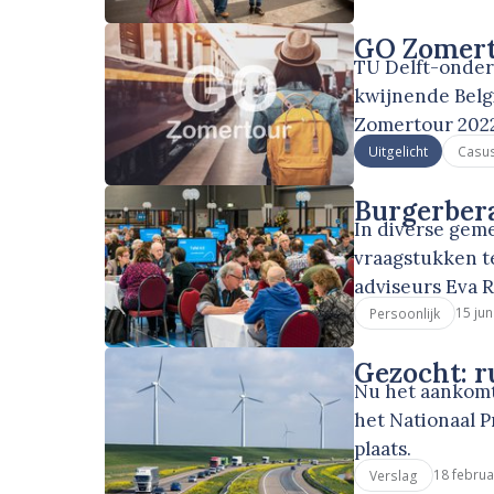
GO Zomert
TU Delft-onder
kwijnende Belg
Zomertour 202
Uitgelicht
Casu
Burgerbera
In diverse gem
vraagstukken te
adviseurs Eva R
15 jun
Persoonlijk
Gezocht: r
Nu het aankomt 
het Nationaal P
plaats.
18 februa
Verslag