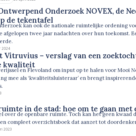
 Ontwerpend Onderzoek NOVEX, de Ned
p de tekentafel
erzoek kan ook de nationale ruimtelijke ordening voor
de afgelopen twee jaar nadachten over hun toekomst. Ee
verde.
r 2024
 Vitruvius – verslag van een zoektoch
e kwaliteit
erijssel en Flevoland om input op te halen voor Mooi 
ing mee als ‘kwaliteitsluisteraar’ en brengt inspireren
s.
3
uimte in de stad: hoe om te gaan met 
el over de openbare ruimte. Toch kan het geen kwaad d
en compleet overzichtsboek dat aanzet tot doordenken,
ri 2023