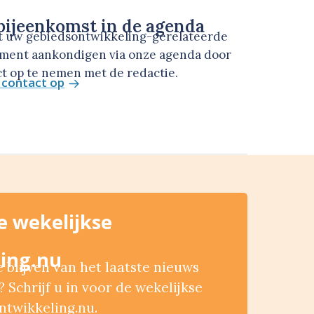
ijeenkomst in de agenda
t uw gebiedsontwikkeling-gerelateerde
ment aankondigen via onze agenda door
t op te nemen met de redactie.
contact op
de wekelijkse
ing.nu
blijven van het laatste nieuws
 Schrijf u in voor de wekelijkse
ntwikkeling.nu.