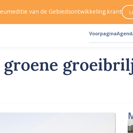
ileumeditie van de Gebiedsontwikkeling.krant
L
Voorpagina
Agend
groene groeibril
M