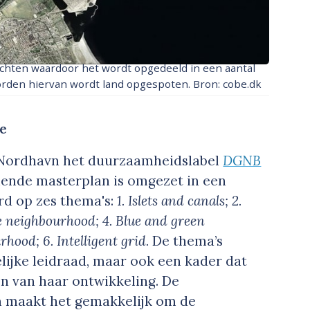
chten waardoor het wordt opgedeeld in een aantal
oorden hiervan wordt land opgespoten. Bron: cobe.dk
ie
g Nordhavn het duurzaamheidslabel
DGNB
ende masterplan is omgezet in een
rd op zes thema's:
1.
Islets and canals; 2.
te neighbourhood; 4.
Blue and green
hood; 6. Intelligent grid.
De thema’s
ijke leidraad, maar ook een kader dat
jn van haar ontwikkeling. De
n maakt het gemakkelijk om de