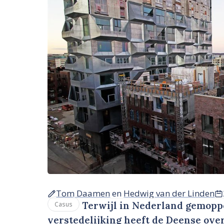
Tom Daamen
en
Hedwig van der Linden
Terwijl in Nederland gemopp
Casus
verstedelijking heeft de Deense over