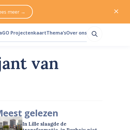
ees meer →
a
GO Projectenkaart
Thema’s
Over ons
jant van
eest gelezen
In Lille slaagde de
transformatie, in Roubaix niet