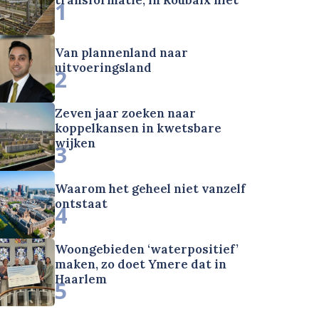
1
Van plannenland naar
uitvoeringsland
2
Zeven jaar zoeken naar
koppelkansen in kwetsbare
wijken
3
Waarom het geheel niet vanzelf
ontstaat
4
Woongebieden ‘waterpositief’
maken, zo doet Ymere dat in
Haarlem
5