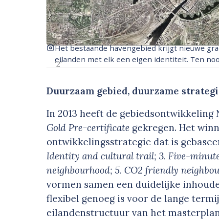
Het bestaande havengebied krijgt nieuwe gra
eilanden met elk een eigen identiteit. Ten n
‘2’
Duurzaam gebied, duurzame strateg
In 2013 heeft de gebiedsontwikkelin
Gold Pre-certificate
gekregen. Het winn
ontwikkelingsstrategie dat is gebasee
Identity and cultural trail; 3. Five-minu
neighbourhood; 5. CO
2
friendly neighbour
vormen samen een duidelijke inhoudel
flexibel genoeg is voor de lange termi
eilandenstructuur van het masterpla