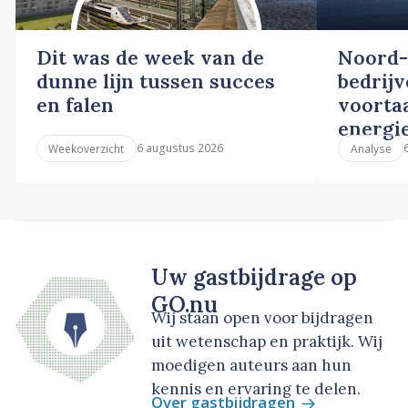
Dit was de week van de
Noord-
dunne lijn tussen succes
bedrij
en falen
voortaa
energi
6 augustus 2026
Weekoverzicht
Analyse
Uw gastbijdrage op
GO.nu
Wij staan open voor bijdragen
uit wetenschap en praktijk. Wij
moedigen auteurs aan hun
kennis en ervaring te delen.
Over gastbijdragen