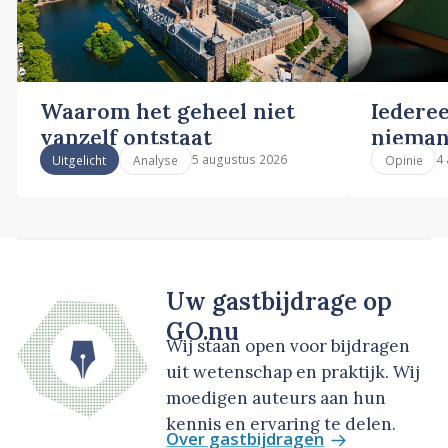
Waarom het geheel niet
Iederee
vanzelf ontstaat
nieman
5 augustus 2026
4
Uitgelicht
Analyse
Opinie
Uw gastbijdrage op
GO.nu
Wij staan open voor bijdragen
uit wetenschap en praktijk. Wij
moedigen auteurs aan hun
kennis en ervaring te delen.
Over gastbijdragen