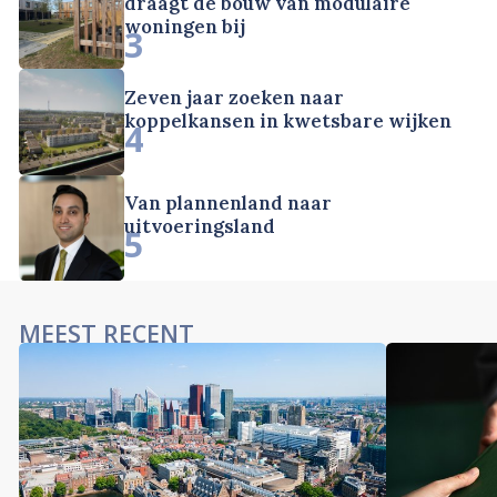
draagt de bouw van modulaire
woningen bij
3
Zeven jaar zoeken naar
koppelkansen in kwetsbare wijken
4
Van plannenland naar
uitvoeringsland
5
MEEST RECENT