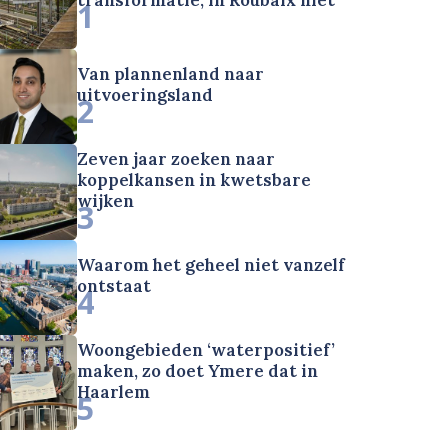
1
Van plannenland naar
uitvoeringsland
2
Zeven jaar zoeken naar
koppelkansen in kwetsbare
wijken
3
Waarom het geheel niet vanzelf
ontstaat
4
Woongebieden ‘waterpositief’
maken, zo doet Ymere dat in
Haarlem
5