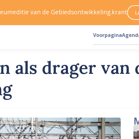
ileumeditie van de Gebiedsontwikkeling.krant
L
Voorpagina
Agend
 als drager van
ng
M