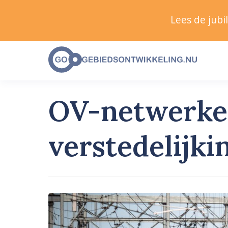
Lees de jub
OV-netwerken
verstedelijki