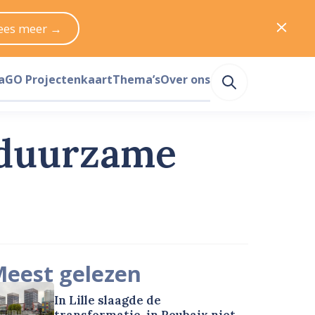
ees meer →
a
GO Projectenkaart
Thema’s
Over ons
 duurzame
eest gelezen
In Lille slaagde de
transformatie, in Roubaix niet