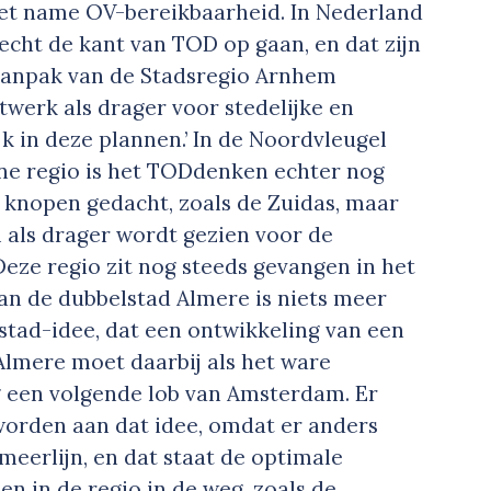
met name OV-bereikbaarheid. In Nederland
e echt de kant van TOD op gaan, en dat zijn
aanpak van de Stadsregio Arnhem
werk als drager voor stedelijke en
jk in deze plannen.’ In de Noordvleugel
e regio is het TODdenken echter nog
n knopen gedacht, zoals de Zuidas, maar
 als drager wordt gezien voor de
‘Deze regio zit nog steeds gevangen in het
van de dubbelstad Almere is niets meer
tad-idee, dat een ontwikkeling van een
 Almere moet daarbij als het ware
 een volgende lob van Amsterdam. Er
orden aan dat idee, omdat er anders
meerlijn, en dat staat de optimale
n in de regio in de weg, zoals de