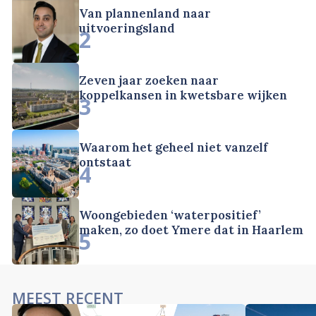
Van plannenland naar
uitvoeringsland
2
Zeven jaar zoeken naar
koppelkansen in kwetsbare wijken
3
Waarom het geheel niet vanzelf
ontstaat
4
Woongebieden ‘waterpositief’
maken, zo doet Ymere dat in Haarlem
5
MEEST RECENT