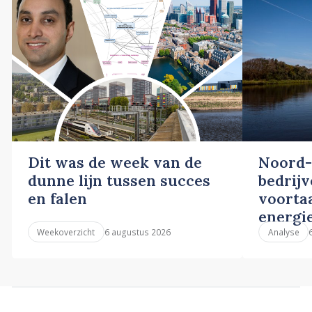
Dit was de week van de
Noord-
dunne lijn tussen succes
bedrij
en falen
voortaa
energi
6 augustus 2026
Weekoverzicht
Analyse