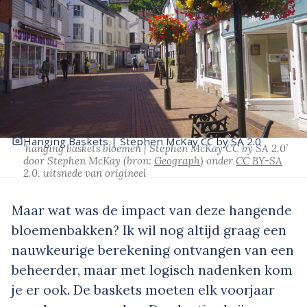
Hanging Baskets | Stephen McKay CC by SA 2.0
‘hanging baskets bloemen | Stephen McKay CC by SA 2.0’
door Stephen McKay
(bron:
Geograph
)
onder
CC BY-SA
2.0
, uitsnede van origineel
Maar wat was de impact van deze hangende
bloemenbakken? Ik wil nog altijd graag een
nauwkeurige berekening ontvangen van een
beheerder, maar met logisch nadenken kom
je er ook. De baskets moeten elk voorjaar