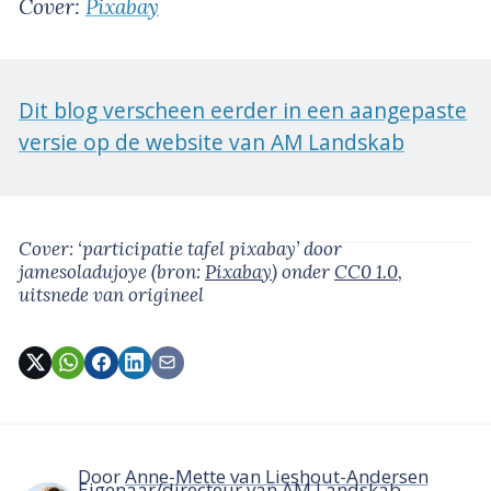
Cover:
Pixabay
Dit blog verscheen eerder in een aangepaste
versie op de website van AM Landskab
Cover: ‘participatie tafel pixabay’
door
jamesoladujoye
(bron:
Pixabay
)
onder
CC0 1.0
,
uitsnede van origineel
Door
Anne-Mette van Lieshout-Andersen
Eigenaar/directeur van AM Landskab -