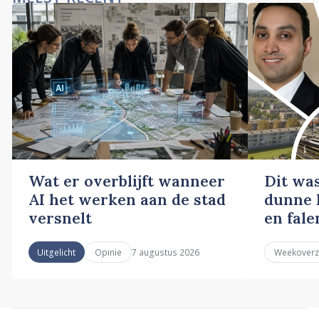
Wat er overblijft wanneer
Dit wa
AI het werken aan de stad
dunne l
versnelt
en fale
7 augustus 2026
Uitgelicht
Opinie
Weekoverz