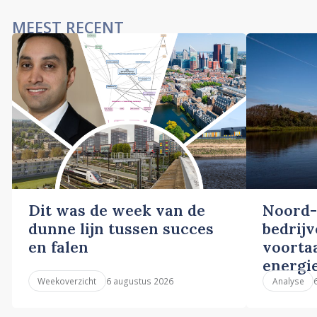
MEEST RECENT
Dit was de week van de
Noord-
dunne lijn tussen succes
bedrij
en falen
voortaa
energi
6 augustus 2026
Weekoverzicht
Analyse