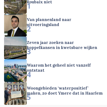
Roubaix niet
1
Van plannenland naar
uitvoeringsland
2
Zeven jaar zoeken naar
koppelkansen in kwetsbare wijken
3
Waarom het geheel niet vanzelf
ontstaat
4
Woongebieden ‘waterpositief’
maken, zo doet Ymere dat in Haarlem
5