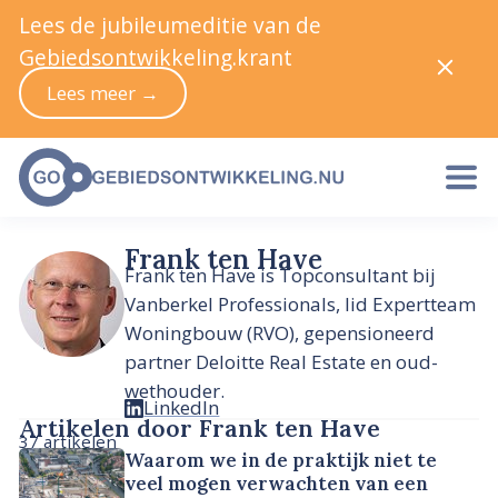
Lees de jubileumeditie van de
Gebiedsontwikkeling.krant
Lees meer →
Frank ten Have
Frank ten Have is Topconsultant bij
Vanberkel Professionals, lid Expertteam
Woningbouw (RVO), gepensioneerd
partner Deloitte Real Estate en oud-
wethouder.
LinkedIn
Artikelen door Frank ten Have
37 artikelen
Waarom we in de praktijk niet te
veel mogen verwachten van een