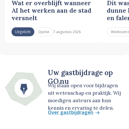
Wat er overblijft wanneer
Dit wa
AI het werken aan de stad
dunne l
versnelt
en fale
7 augustus 2026
Uitgelicht
Opinie
Weekoverz
Uw gastbijdrage op
GO.nu
Wij staan open voor bijdragen
uit wetenschap en praktijk. Wij
moedigen auteurs aan hun
kennis en ervaring te delen.
Over gastbijdragen