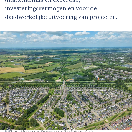
investeringsvermogen en voor de
daadwerkelijke uitvoering van projecten.
‘Luchtfoto van Passewaaij, Tiel’
door R. de