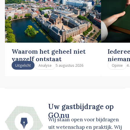
Waarom het geheel niet
Iederee
vanzelf ontstaat
nieman
5 augustus 2026
4
Uitgelicht
Analyse
Opinie
Uw gastbijdrage op
GO.nu
Wij staan open voor bijdragen
uit wetenschap en praktijk. Wij