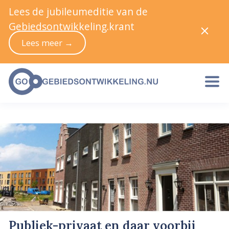
Lees de jubileumeditie van de
Gebiedsontwikkeling.krant
Lees meer →
Publiek-privaat en daar voorbij