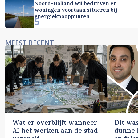
Noord-Holland wil bedrijven en
woningen voortaan situeren bij
energieknooppunten
5
MEEST RECENT
Wat er overblijft wanneer
Dit wa
AI het werken aan de stad
dunne l