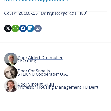
Cover: ‘2013.07.23_De regiecorporatie_180’
Door
Aldert Dreimuller
CEO roAg
Door
Cor Snoeijs
STEK.NU Coöperatief U.A.
Door
Vincent Gruis
Professor Housing Management TU Delft