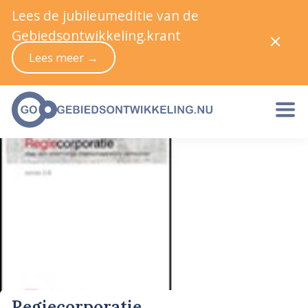
Lees de jubileumeditie van de
Gebiedsontwikkeling.krant
Lees meer →
Regiecorporatie