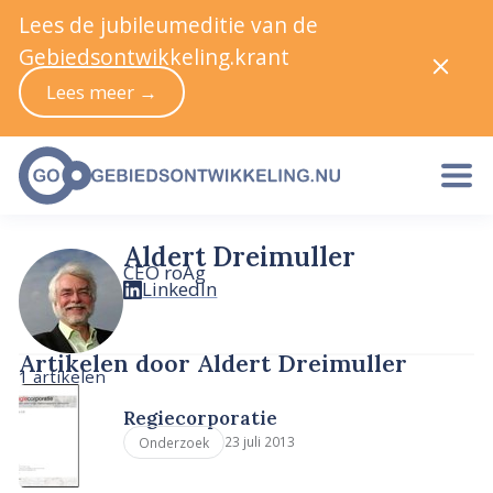
Lees de jubileumeditie van de
Gebiedsontwikkeling.krant
Lees meer →
Aldert Dreimuller
CEO roAg
LinkedIn
Artikelen door Aldert Dreimuller
1 artikelen
Regiecorporatie
23 juli 2013
Onderzoek