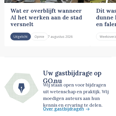
Wat er overblijft wanneer
Dit wa
AI het werken aan de stad
dunne l
versnelt
en fale
7 augustus 2026
Uitgelicht
Opinie
Weekoverz
Uw gastbijdrage op
GO.nu
Wij staan open voor bijdragen
uit wetenschap en praktijk. Wij
moedigen auteurs aan hun
kennis en ervaring te delen.
Over gastbijdragen