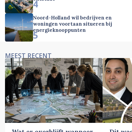
4
Noord-Holland wil bedrijven en
woningen voortaan situeren bij
energieknooppunten
5
MEEST RECENT
Wat er overblijft wanneer
Dit wa