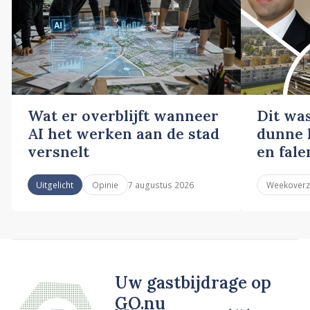
Wat er overblijft wanneer
Dit wa
AI het werken aan de stad
dunne l
versnelt
en fale
7 augustus 2026
Uitgelicht
Opinie
Weekoverz
Uw gastbijdrage op
GO.nu