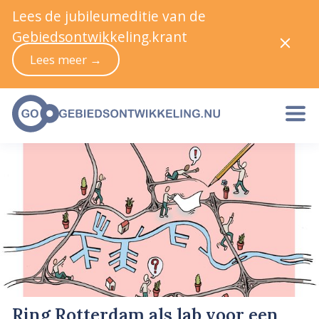
Lees de jubileumeditie van de
Gebiedsontwikkeling.krant
Lees meer →
Ring Rotterdam als lab voor een