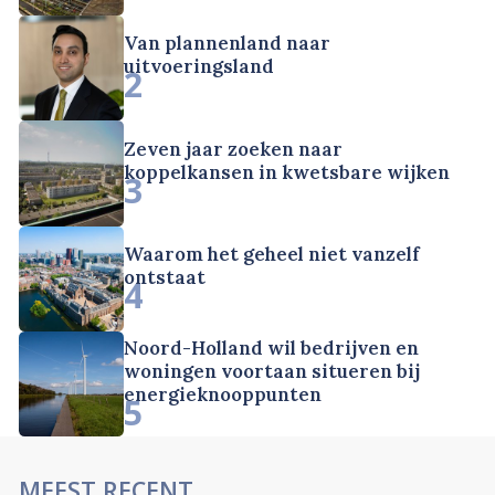
Van plannenland naar
uitvoeringsland
2
Zeven jaar zoeken naar
koppelkansen in kwetsbare wijken
3
Waarom het geheel niet vanzelf
ontstaat
4
Noord-Holland wil bedrijven en
woningen voortaan situeren bij
energieknooppunten
5
MEEST RECENT