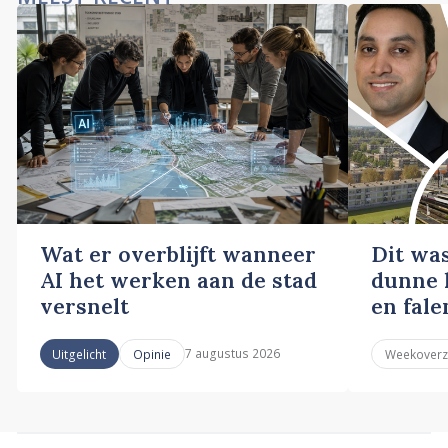
Wat er overblijft wanneer
Dit wa
AI het werken aan de stad
dunne l
versnelt
en fale
7 augustus 2026
Uitgelicht
Opinie
Weekoverz