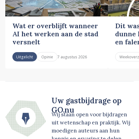
Wat er overblijft wanneer
Dit wa
AI het werken aan de stad
dunne l
versnelt
en fale
7 augustus 2026
Uitgelicht
Opinie
Weekoverz
Uw gastbijdrage op
GO.nu
Wij staan open voor bijdragen
uit wetenschap en praktijk. Wij
moedigen auteurs aan hun
kennis en ervaring te delen.