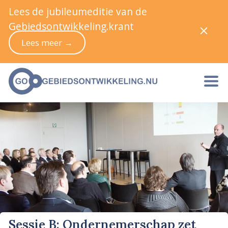
Lees de jubileumeditie van de
Gebiedsontwikkeling.krant
Lees meer →
Sessie B: Ondernemerschap zet