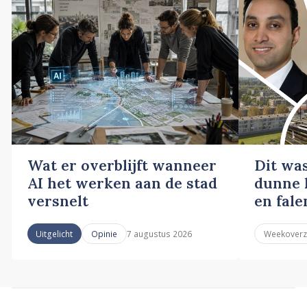
Wat er overblijft wanneer
Dit wa
AI het werken aan de stad
dunne l
versnelt
en fale
7 augustus 2026
Uitgelicht
Opinie
Weekoverz