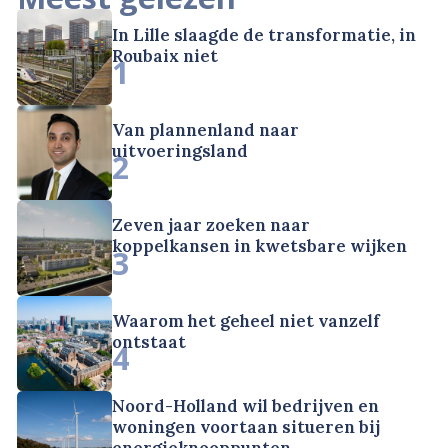
In Lille slaagde de transformatie, in
Roubaix niet
1
Van plannenland naar
uitvoeringsland
2
Zeven jaar zoeken naar
koppelkansen in kwetsbare wijken
3
Waarom het geheel niet vanzelf
ontstaat
4
Noord-Holland wil bedrijven en
woningen voortaan situeren bij
energieknooppunten