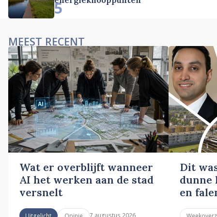
5
MEEST RECENT
Wat er overblijft wanneer
Dit wa
AI het werken aan de stad
dunne l
versnelt
en fale
7 augustus 2026
Uitgelicht
Opinie
Weekoverz