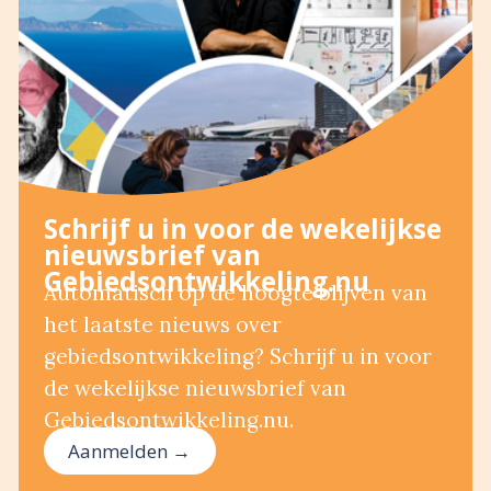
Schrijf u in voor de wekelijkse
nieuwsbrief van
Gebiedsontwikkeling.nu
Automatisch op de hoogte blijven van
het laatste nieuws over
gebiedsontwikkeling? Schrijf u in voor
de wekelijkse nieuwsbrief van
Gebiedsontwikkeling.nu.
Aanmelden →