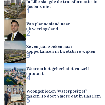
In Lille slaagde de transformatie, in
Roubaix niet
1
Van plannenland naar
uitvoeringsland
2
Zeven jaar zoeken naar
koppelkansen in kwetsbare wijken
3
Waarom het geheel niet vanzelf
ontstaat
4
Woongebieden ‘waterpositief’
maken, zo doet Ymere dat in Haarlem
5