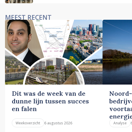
MEEST RECENT
Dit was de week van de
Noord-
dunne lijn tussen succes
bedrij
en falen
voortaa
energi
6 augustus 2026
Weekoverzicht
Analyse