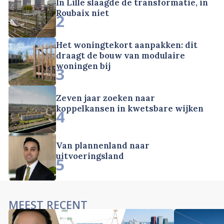
In Lille slaagde de transformatie, in
Roubaix niet
2
Het woningtekort aanpakken: dit
draagt de bouw van modulaire
woningen bij
3
Zeven jaar zoeken naar
koppelkansen in kwetsbare wijken
4
Van plannenland naar
uitvoeringsland
5
MEEST RECENT