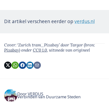
Dit artikel verscheen eerder op
verdus.nl
Cover: ‘Zurich tram_Pixabay’
door Targor
(bron:
Pixabay
)
onder
CC0 1.0
, uitsnede van origineel
Door
VERDUS
Verbinden van Duurzame Steden