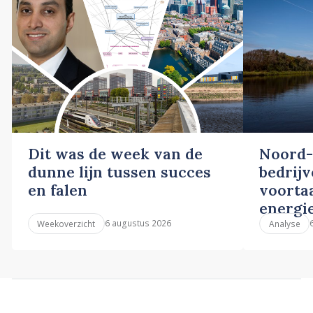
Dit was de week van de
Noord-
dunne lijn tussen succes
bedrij
en falen
voortaa
energi
6 augustus 2026
Weekoverzicht
Analyse