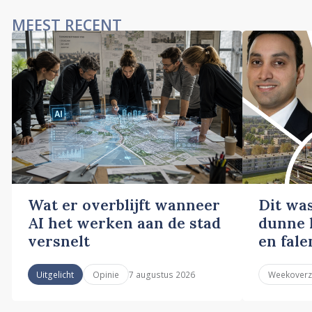
MEEST RECENT
Wat er overblijft wanneer
Dit wa
AI het werken aan de stad
dunne l
versnelt
en fale
7 augustus 2026
Uitgelicht
Opinie
Weekoverz