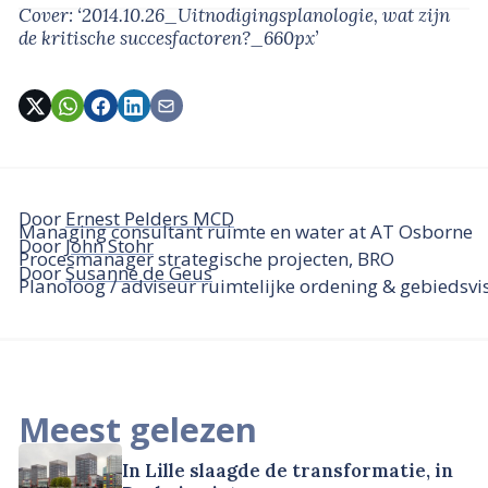
Cover: ‘2014.10.26_Uitnodigingsplanologie, wat zijn
de kritische succesfactoren?_660px’
Door
Ernest Pelders MCD
Managing consultant ruimte en water at AT Osborne
Door
John Stohr
Procesmanager strategische projecten, BRO
Door
Susanne de Geus
Planoloog / adviseur ruimtelijke ordening & gebiedsvis
Meest gelezen
In Lille slaagde de transformatie, in