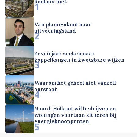
Roubaix niet
1
Van plannenland naar
uitvoeringsland
2
Zeven jaar zoeken naar
koppelkansen in kwetsbare wijken
3
Waarom het geheel niet vanzelf
ontstaat
4
Noord-Holland wil bedrijven en
woningen voortaan situeren bij
energieknooppunten
5