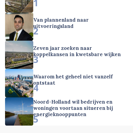
1
Van plannenland naar
uitvoeringsland
2
Zeven jaar zoeken naar
koppelkansen in kwetsbare wijken
3
Waarom het geheel niet vanzelf
ontstaat
4
Noord-Holland wil bedrijven en
woningen voortaan situeren bij
energieknooppunten
5