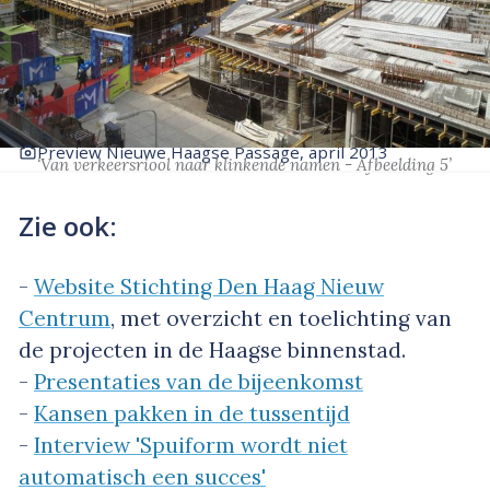
Preview Nieuwe Haagse Passage, april 2013
‘Van verkeersriool naar klinkende namen - Afbeelding 5’
Zie ook:
-
Website Stichting Den Haag Nieuw
Centrum
, met overzicht en toelichting van
de projecten in de Haagse binnenstad.
-
Presentaties van de bijeenkomst
-
Kansen pakken in de tussentijd
-
Interview 'Spuiform wordt niet
automatisch een succes'