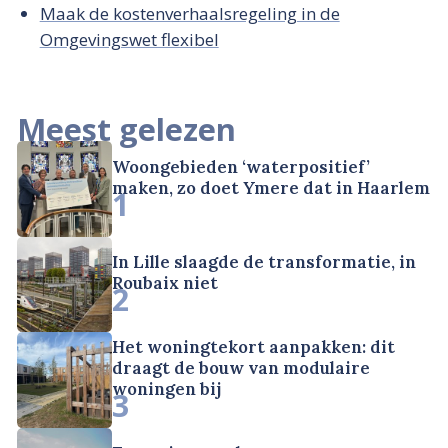
Maak de kostenverhaalsregeling in de
Omgevingswet flexibel
Meest gelezen
Woongebieden ‘waterpositief’
maken, zo doet Ymere dat in Haarlem
1
In Lille slaagde de transformatie, in
Roubaix niet
2
Het woningtekort aanpakken: dit
draagt de bouw van modulaire
woningen bij
3