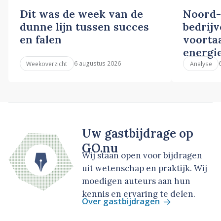
Dit was de week van de
Noord-
dunne lijn tussen succes
bedrij
en falen
voortaa
energi
6 augustus 2026
Weekoverzicht
Analyse
Uw gastbijdrage op
GO.nu
Wij staan open voor bijdragen
uit wetenschap en praktijk. Wij
moedigen auteurs aan hun
kennis en ervaring te delen.
Over gastbijdragen