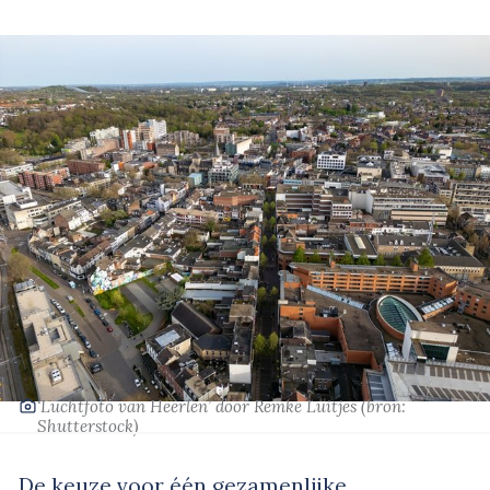
‘Luchtfoto van Heerlen’
door Remke Luitjes
(bron:
Shutterstock)
De keuze voor één gezamenlijke