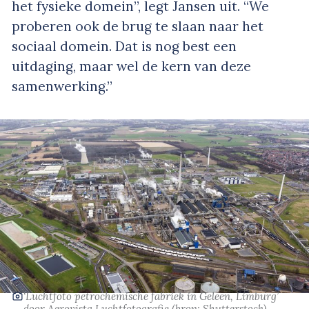
het fysieke domein”, legt Jansen uit. “We
proberen ook de brug te slaan naar het
sociaal domein. Dat is nog best een
uitdaging, maar wel de kern van deze
samenwerking.”
‘Luchtfoto petrochemische fabriek in Geleen, Limburg’
door Aerovista Luchtfotografie
(bron: Shutterstock)