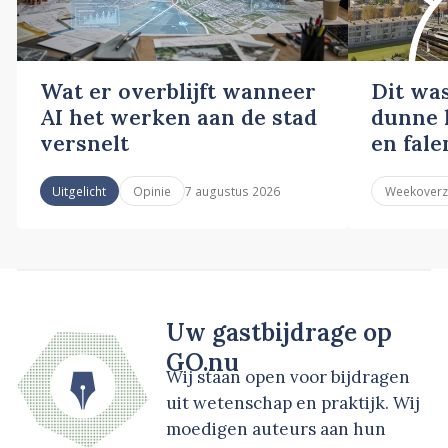
Wat er overblijft wanneer
Dit wa
AI het werken aan de stad
dunne l
versnelt
en fale
7 augustus 2026
Uitgelicht
Opinie
Weekoverz
Uw gastbijdrage op
GO.nu
Wij staan open voor bijdragen
uit wetenschap en praktijk. Wij
moedigen auteurs aan hun